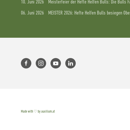
10. Juni 2026
Meisterfeier der Hefte Helfen Bulls: Die Bulls 
06. Juni 2026
MEISTER 2026: Hefte Helfen Bulls besiegen Ober
Made with ♡ by auxilium.at