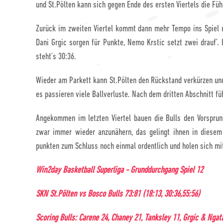
und St.Pölten kann sich gegen Ende des ersten Viertels die Führ
Zurück im zweiten Viertel kommt dann mehr Tempo ins Spiel 
Dani Grgic sorgen für Punkte, Nemo Krstic setzt zwei drauf’. 
steht’s 30:36.
Wieder am Parkett kann St.Pölten den Rückstand verkürzen und 
es passieren viele Ballverluste. Nach dem dritten Abschnitt fü
Angekommen im letzten Viertel bauen die Bulls den Vorsprung
zwar immer wieder anzunähern, das gelingt ihnen in diesem 
punkten zum Schluss noch einmal ordentlich und holen sich mi
Win2day Basketball Superliga - Grunddurchgang Spiel 12
SKN St.Pölten vs Bosco Bulls 73:81 (18:13, 30:36,55:56)
Scoring Bulls: Carene 24, Chaney 21, Tanksley 11, Grgic & Ngatai