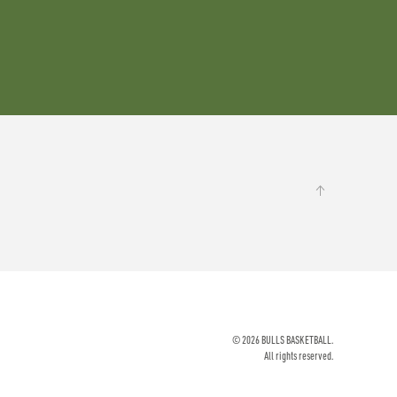
©
2026
BULLS BASKETBALL.
All rights reserved.