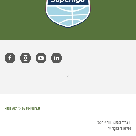
Made with ♡ by auxilium.at
©
2026
BULLS BASKETBALL.
All rights reserved.