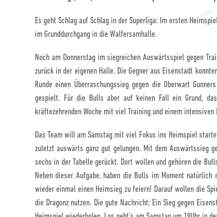
Es geht Schlag auf Schlag in der Superliga: Im ersten Heimspi
im Grunddurchgang in die Walfersamhalle.
Noch am Donnerstag im siegreichen Auswärtsspiel gegen Trai
zurück in der eigenen Halle. Die Gegner aus Eisenstadt konnten
Runde einen Überraschungssieg gegen die Oberwart Gunners 
gespielt. Für die Bulls aber auf keinen Fall ein Grund, da
kräftezehrenden Woche mit viel Training und einem intensiven 
Das Team will am Samstag mit viel Fokus ins Heimspiel starten
zuletzt auswärts ganz gut gelungen. Mit dem Auswärtssieg ge
sechs in der Tabelle gerückt. Dort wollen und gehören die Bulls
Neben dieser Aufgabe, haben die Bulls im Moment natürlich 
wieder einmal einen Heimsieg zu feiern! Darauf wollen die Sp
die Dragonz nutzen. Die gute Nachricht: Ein Sieg gegen Eisenst
Heimspiel wiederholen. Los geht's am Samstag um 19Uhr in de