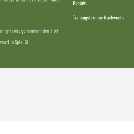
 verstärkt die Hefte Helfen Bulls
Kontakt
Trainingstermine Nachwuchs
Family feiert gemeinsam den Titel!
wart in Spiel 5!