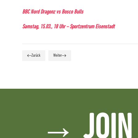
BBC Nord Dragonz vs Bosco Bulls
Samstag, 15.03., 18 Uhr – Sportzentrum Eisenstadt
Zurück
Weiter
→ JOIN 