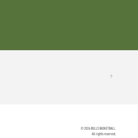
©
2026
BULLS BASKETBALL.
All rights reserved.