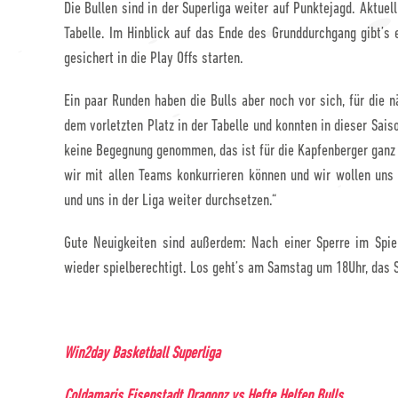
Die Bullen sind in der Superliga weiter auf Punktejagd. Aktue
Tabelle. Im Hinblick auf das Ende des Grunddurchgang gibt’s ei
gesichert in die Play Offs starten.
Ein paar Runden haben die Bulls aber noch vor sich, für die n
dem vorletzten Platz in der Tabelle und konnten in dieser Saiso
keine Begegnung genommen, das ist für die Kapfenberger ganz 
wir mit allen Teams konkurrieren können und wir wollen uns 
und uns in der Liga weiter durchsetzen.“
Gute Neuigkeiten sind außerdem: Nach einer Sperre im Spiel
wieder spielberechtigt. Los geht’s am Samstag um 18Uhr, das 
Win2day Basketball Superliga
Coldamaris Eisenstadt Dragonz vs Hefte Helfen Bulls