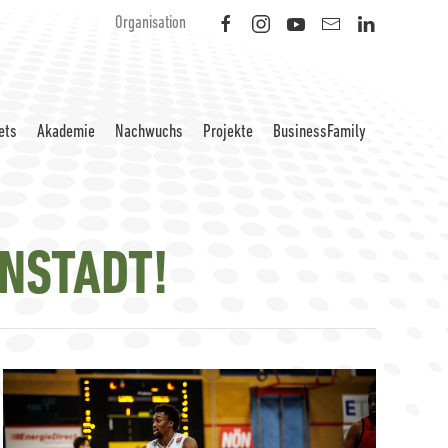
Organisation
ets
Akademie
Nachwuchs
Projekte
BusinessFamily
ENSTADT!